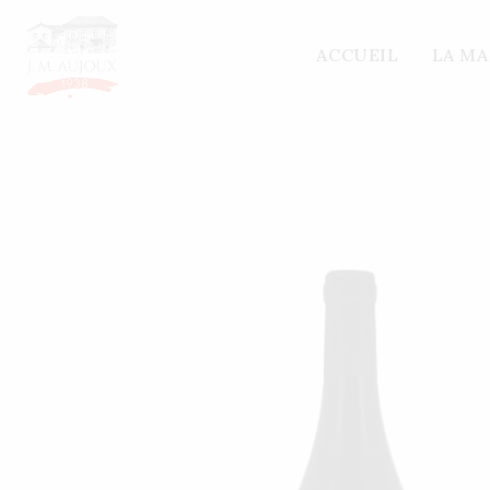
Accueil
/
Nos vins
/
Autres régions
/ IGP SAINT
ACCUEIL
LA M