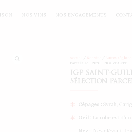
-GUILHEM-LE-DESERT « La Rosace » Sélection Parcellaire 
AISON
NOS VINS
NOS ENGAGEMENTS
CONT
Accueil
/
Nos vins
/
Autres régions
Parcellaire – 2020 – NOUVEAUTE
IGP SAINT-GUIL
Sélection Parce
Cépages :
Syrah, Cari
Oeil :
La robe est d’un 
Nez :
Très élégant, t