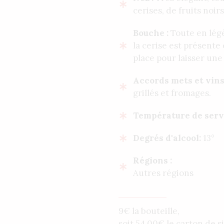
cerises, de fruits noir
Bouche :
Toute en légèr
la cerise est présente 
place pour laisser une
Accords mets et vins
grillés et fromages.
Température de serv
Degrés d'alcool:
13°
Régions :
Autres régions
9€ la bouteille,
soit
54,00
€
le carton de si