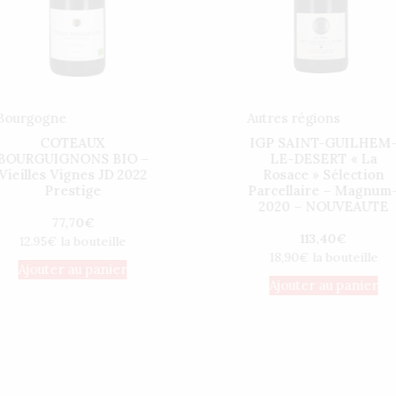
Bourgogne
Autres régions
COTEAUX
IGP SAINT-GUILHEM
BOURGUIGNONS BIO –
LE-DESERT « La
Vieilles Vignes JD 2022
Rosace » Sélection
Prestige
Parcellaire – Magnum
2020 – NOUVEAUTE
77,70
€
113,40
€
12.95€ la bouteille
18,90€ la bouteille
Ajouter au panier
Ajouter au panier