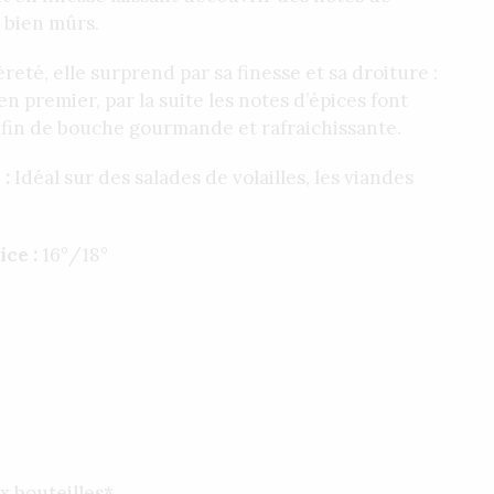
s bien mûrs.
eté, elle surprend par sa finesse et sa droiture :
en premier, par la suite les notes d’épices font
 fin de bouche gourmande et rafraichissante.
 :
Idéal sur des salades de volailles, les viandes
ice :
16°/18°
x bouteilles*