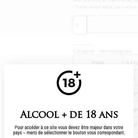
*Vendu uniquement par carton d
Catégorie :
Autres régions
Poids
8,4 k
Centilisation
75cl
Conditionnement
1 Car
Couleur
roug
Alcool + de 18 ans
Millésime
2020
Pour accéder à ce site vous devez être majeur dans votre
pays – merci de sélectionner le bouton vous correspondant.