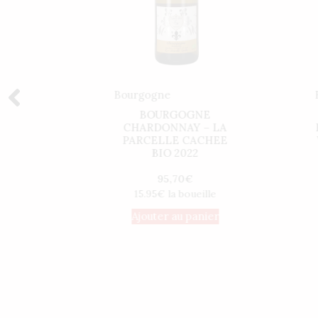
Bourgogne
UTES-
BOURGOGNE
TS –
CHARDONNAY – LA
2022
PARCELLE CACHEE
BIO 2022
95,70
€
ille
15.95€ la boueille
nier
Ajouter au panier