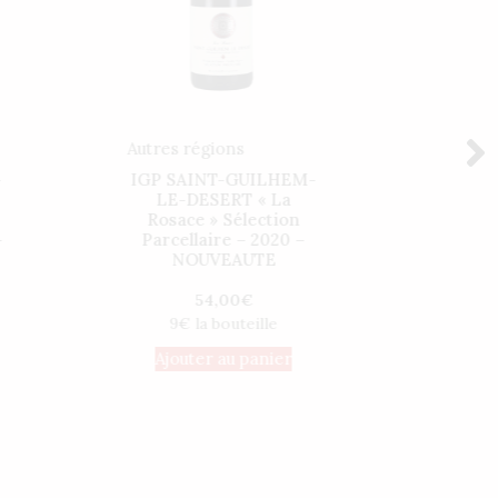
Autres régions
Mâcon
-
IGP SAINT-GUILHEM-
POUI
LE-DESERT « La
CRU
Rosace » Sélection
Vieill
-
Parcellaire – 2020 –
NOUVEAUTE
45
54,00
€
Ajo
9€ la bouteille
Ajouter au panier