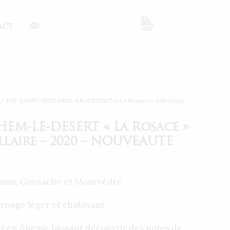
– 2020 – NOUVEAUTE
0
ACT
/ IGP SAINT-GUILHEM-LE-DESERT « La Rosace » Sélection
HEM-LE-DESERT « La Rosace »
llaire – 2020 – NOUVEAUTE
gnan, Grenache et Mourvèdre
rouge léger et chatoyant.
out en finesse laissant découvrir des notes de