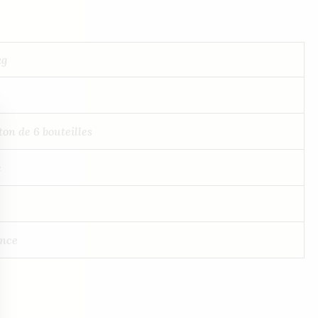
kg
ton de 6 bouteilles
e
ence