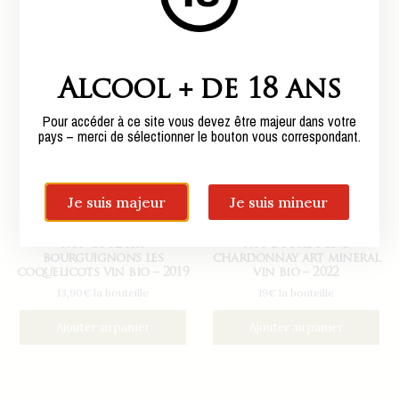
Alcool + de 18 ans
Pour accéder à ce site vous devez être majeur dans votre
pays – merci de sélectionner le bouton vous correspondant.
Je suis majeur
Je suis mineur
aop coteaux
aop bourgogne
bourguignons les
chardonnay art mineral
coquelicots vin bio – 2019
vin bio – 2022
13,90€ la bouteille
19€ la bouteille
Ajouter au panier
Ajouter au panier