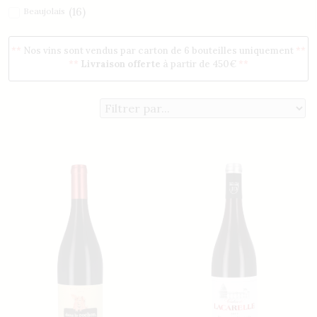
(
16
)
Beaujolais
(
6
)
Bourgogne
**
Nos vins sont vendus par carton de 6 bouteilles uniquement
**
(
4
)
Mâconnais
**
Livraison offerte
à partir de 450€
**
Filtrer par qualité
(
15
)
exigence
(
18
)
générosité
(
6
)
plaisir