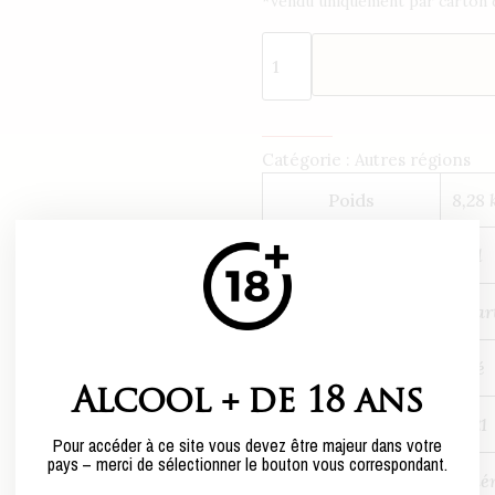
*Vendu uniquement par carton d
croit.
Le
patient
a
toujours
besoin
Catégorie :
Autres régions
d’une
Poids
8,28 
stimulation
sexuelle
Centilisation
75cl
visuelle
ou
Conditionnement
1 Car
physique
pour
Couleur
rosé
que
Alcool + de 18 ans
le
Millésime
2021
pénis
Pour accéder à ce site vous devez être majeur dans votre
soit
pays – merci de sélectionner le bouton vous correspondant.
Qualité
génér
saturé