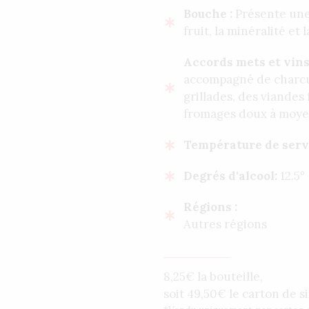
Bouche :
Présente une 
fruit, la minéralité et 
Accords mets et vins
accompagné de charcu
grillades, des viandes 
fromages doux à moye
Cialis
Température de serv
Super
Active
Degrés d'alcool:
12.5°
n’est
pas
Régions :
une
Autres régions
pilule
érectile
comme
8,25€ la bouteille,
on
soit
49,50
€
le carton de si
le