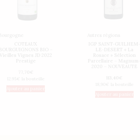
manière.
Il
s’agit
d’un
Bourgogne
Autres régions
médicament
COTEAUX
IGP SAINT-GUILHEM
délivré
BOURGUIGNONS BIO –
LE-DESERT « La
sur
Vieilles Vignes JD 2022
Rosace » Sélection
ordonnance,
Prestige
Parcellaire – Magnum
2020 – NOUVEAUTE
alors
77,70
€
vous
113,40
€
12.95€ la bouteille
ne
18,90€ la bouteille
Ajouter au panier
pourrez
Ajouter au panier
pas
acheter
https://pharmacieenli
les
pilules
hors