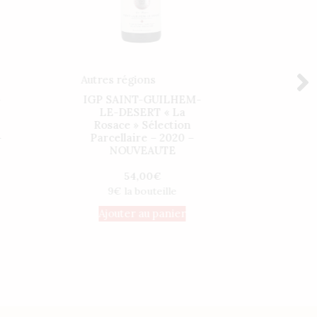
Autres régions
Mâcon
-
IGP SAINT-GUILHEM-
POUI
LE-DESERT « La
CRU
Rosace » Sélection
Vieill
-
Parcellaire – 2020 –
NOUVEAUTE
45
54,00
€
Ajo
9€ la bouteille
Ajouter au panier
gne24.fr