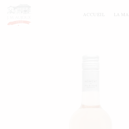
Accueil
/
Nos vins
/
Autres régions
/ IGP OC MO
ACCUEIL
LA M