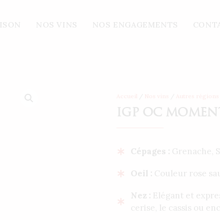
MENT DE PLAISIR rosé 75cl Vis – 2023
AISON
NOS VINS
NOS ENGAGEMENTS
CONT
Accueil
/
Nos vins
/
Autres régions
IGP OC MOMENT D
Cépages :
Grenache, S
Oeil :
Couleur rose sau
Nez :
Elégant et expres
cerise, le cassis ou en