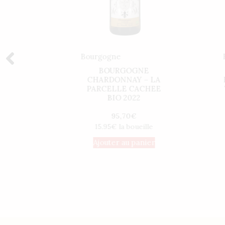
Bourgogne
UTES-
BOURGOGNE
TS –
CHARDONNAY – LA
2022
PARCELLE CACHEE
BIO 2022
95,70
€
ille
15.95€ la boueille
nier
Ajouter au panier