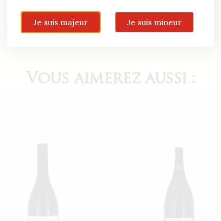
de
sang.
Je suis majeur
Je suis mineur
Le
tadalafil
dans
le
Vous aimerez aussi :
Cialis
traditionnel
et
dans
le
Cialis
Super
Active
agit
de
la
même