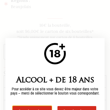
Régions :
Beaujolais
16€ la bouteille,
soit
96,00
€
le carton de six bouteilles*
*Vendu uniquement par carton de 6 bouteilles.
Ajouter au panier
Catégorie :
Beaujolais
Alcool + de 18 ans
Poids
8,7 kg
Pour accéder à ce site vous devez être majeur dans votre
pays – merci de sélectionner le bouton vous correspondant.
Centilisation
75cl
Conditionnement
1 Carton de 6 bouteilles