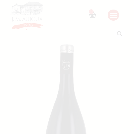
Accueil
/
Nos vins
/
Beaujolais
/ AOP JULIENAS « Les
Capitans » Cuvée Jules César JD – 2020
0