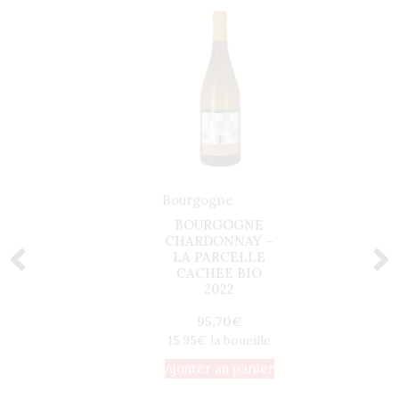
e
Bourgogne
Bourg
OGNE
BOURGOGNE
CO
COTES
CHARDONNAY –
BOUR
 – LES
LA PARCELLE
BIO –
2022
CACHEE BIO
Vigne
2022
Pr
0
€
95,70
€
7
outeille
15.95€ la boueille
12.95€ 
 panier
Ajouter au panier
Ajoute