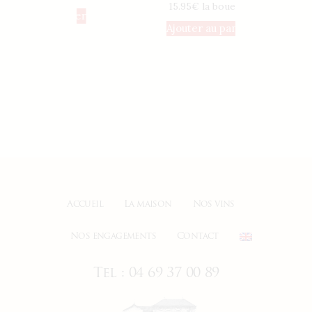
15.95€ la boueille
12.95€ 
 panier
Ajouter au panier
Ajoute
Accueil
La maison
Nos vins
Nos engagements
Contact
Tel : 04 69 37 00 89