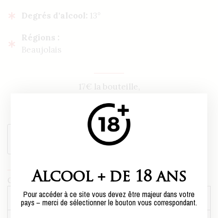
Degrés d'alcool:
13°
Régions :
Beaujolais
17€ la bouteille,
soit
102,00
€
le carton de six bouteilles*
*Vendu uniquement par carton de 6 bouteilles.
Ajouter au panier
Alcool + de 18 ans
Catégorie :
Beaujolais
Pour accéder à ce site vous devez être majeur dans votre
Poids
8,7 kg
pays – merci de sélectionner le bouton vous correspondant.