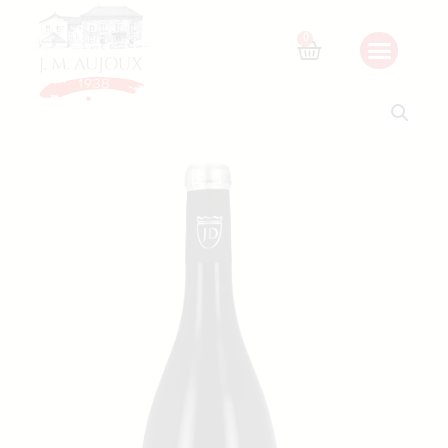
Accueil
/
Nos vins
/
Beaujolais
/ AOP MORGON « Côte du
Py » Cuvée Mathilde JD – 2022
0