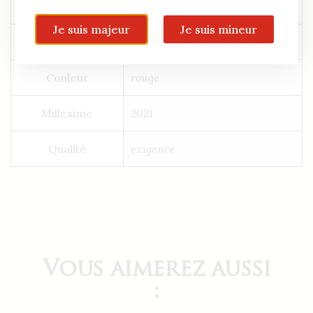
Centilisation
75cl
Je suis majeur
Je suis mineur
Conditionnement
1 Carton de 6 bouteilles
Couleur
rouge
Millésime
2021
Qualité
exigence
Vous aimerez aussi
: