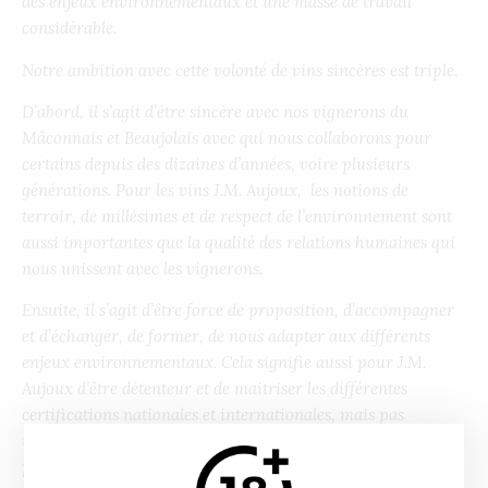
des enjeux environnementaux et une masse de travail
considérable.
Notre ambition avec cette volonté de vins sincères est triple.
D’abord, il s’agit d’être sincère
avec
nos vignerons du
Mâconnais et Beaujolais avec qui nous collaborons pour
certains depuis des dizaines d’années, voire plusieurs
générations.
Pour les vins J.M. Aujoux,
les notions de
terroir, de millésimes et de respect de l’environnement sont
aussi importantes que
la qualité des relations humaines qui
nous unissent avec les vignerons.
Ensuite, il s’agit d’être force de proposition, d’accompagner
et d’échanger, de former, de nous adapter aux différents
enjeux environnementaux. Cela signifie aussi pour J.M.
Aujoux d’être détenteur et de maitriser les différentes
certifications nationales et internationales, mais pas
uniquement. Ces efforts doivent être perceptibles et compris
par les consommateurs.