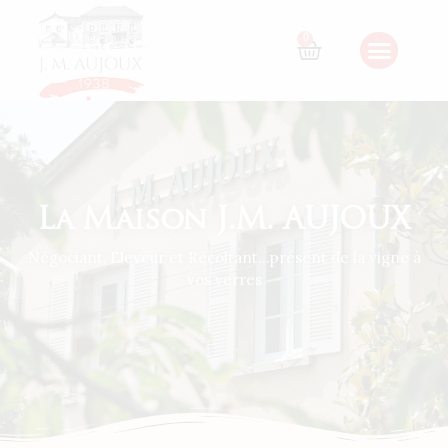
0
La Maison J.M. AUJOUX
Négociant, Eleveur et Récoltant…présent de la vigne à
vos verres