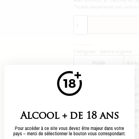
*Vendu uniquement par carton d
Catégorie :
Autres régions
Poids
8,4 k
Centilisation
75cl
Conditionnement
1 Car
Couleur
roug
Alcool + de 18 ans
Millésime
2019
Pour accéder à ce site vous devez être majeur dans votre
pays – merci de sélectionner le bouton vous correspondant.