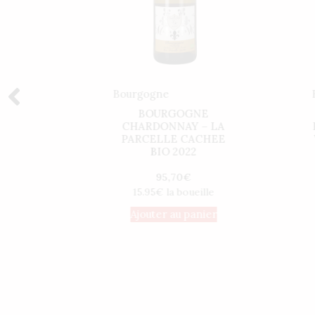
Bourgogne
UTES-
BOURGOGNE
TS –
CHARDONNAY – LA
2022
PARCELLE CACHEE
BIO 2022
95,70
€
ille
15.95€ la boueille
nier
Ajouter au panier