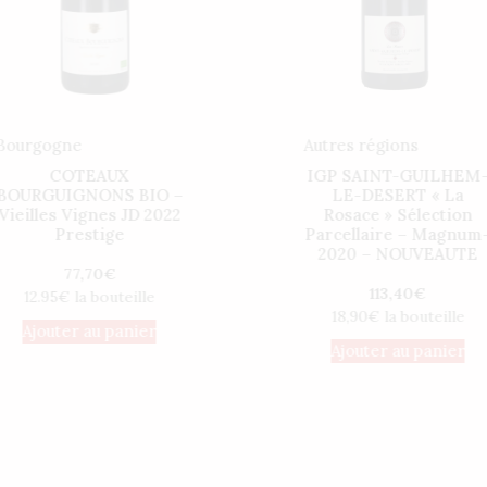
Bourgogne
Autres régions
COTEAUX
IGP SAINT-GUILHEM
BOURGUIGNONS BIO –
LE-DESERT « La
Vieilles Vignes JD 2022
Rosace » Sélection
Prestige
Parcellaire – Magnum
2020 – NOUVEAUTE
77,70
€
113,40
€
12.95€ la bouteille
18,90€ la bouteille
Ajouter au panier
Ajouter au panier