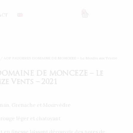
 2021
0
ACT
/ AOP FAUGERES DOMAINE DE MONCEZE – Le Moulin aux Treize
DOMAINE DE MONCEZE – Le
ze Vents – 2021
gnan, Grenache et Mourvèdre
 rouge léger et chatoyant
out en finesse laissant découvrir des notes de