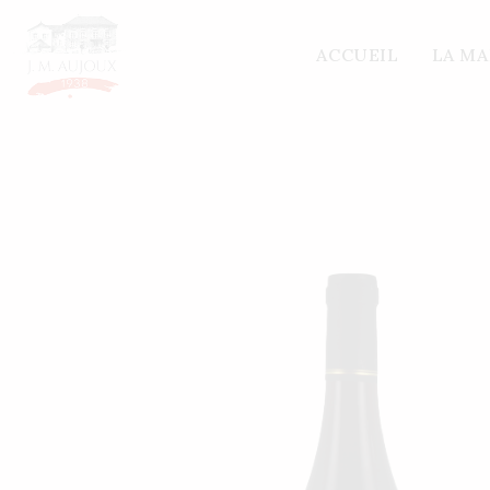
Accueil
/
Nos vins
/
Autres régions
/ AOP FAUGE
ACCUEIL
LA M