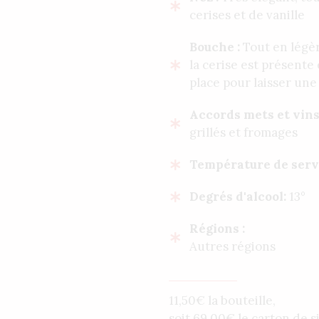
cerises et de vanille
Bouche :
Tout en légè
la cerise est présente 
place pour laisser une
Accords mets et vins
grillés et fromages
Température de serv
Degrés d'alcool:
13°
Régions :
Autres régions
11,50€ la bouteille,
soit
69,00
€
le carton de s