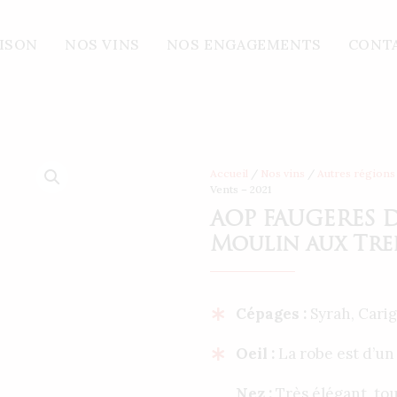
RES DOMAINE DE MONCEZE – Le Moulin aux Treize Vents –
AISON
NOS VINS
NOS ENGAGEMENTS
CONT
Accueil
/
Nos vins
/
Autres régions
Vents – 2021
AOP FAUGERES 
Moulin aux Trei
Cépages :
Syrah, Cari
Oeil :
La robe est d’un
Nez :
Très élégant, t