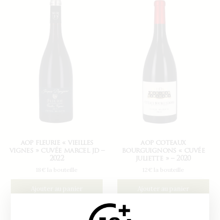
aop fleurie « vieilles
aop coteaux
vignes » cuvée marcel jd –
bourguignons « cuvée
2022
juliette » – 2020
18€ la bouteille
12€ la bouteille
Ajouter au panier
Ajouter au panier