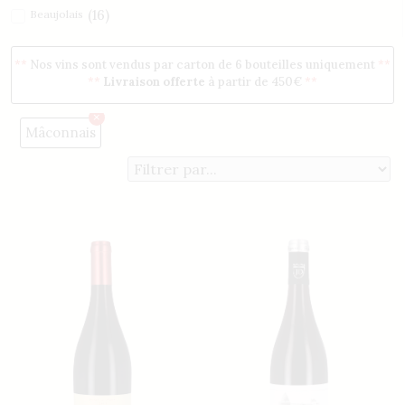
(
16
)
Beaujolais
(
6
)
Bourgogne
**
Nos vins sont vendus par carton de 6 bouteilles uniquement
**
(
4
)
Mâconnais
**
Livraison offerte
à partir de 450€
**
Filtrer par qualité
(
15
)
exigence
×
Mâconnais
(
18
)
générosité
(
6
)
plaisir