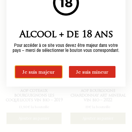
Alcool + de 18 ans
Pour accéder à ce site vous devez être majeur dans votre
pays – merci de sélectionner le bouton vous correspondant.
Je suis majeur
Je suis mineur
aop coteaux
aop bourgogne
bourguignons les
chardonnay art mineral
coquelicots vin bio – 2019
vin bio – 2022
13,90€ la bouteille
19€ la bouteille
Ajouter au panier
Ajouter au panier