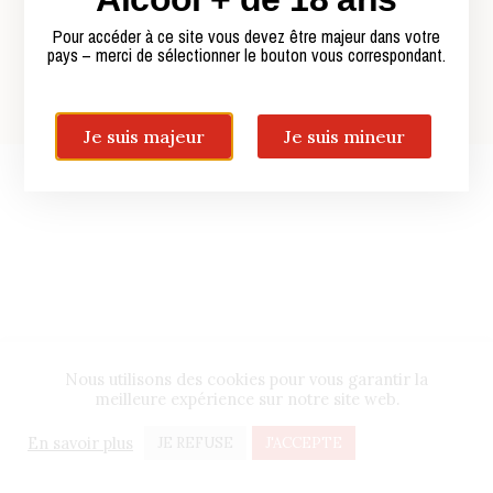
Pour accéder à ce site vous devez être majeur dans votre
© 2021 All rights Reserved. Design by Le P'tit Zèbre Communication
pays – merci de sélectionner le bouton vous correspondant.
Je suis majeur
Je suis mineur
Nous utilisons des cookies pour vous garantir la
meilleure expérience sur notre site web.
En savoir plus
JE REFUSE
J'ACCEPTE