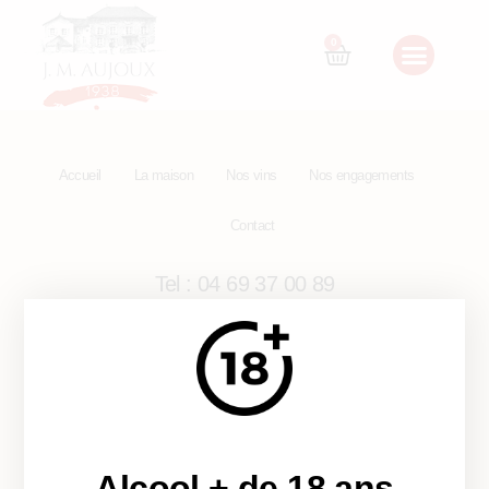
En savoir plus…
0
Accueil
La maison
Nos vins
Nos engagements
Contact
Tel : 04 69 37 00 89
Alcool + de 18 ans