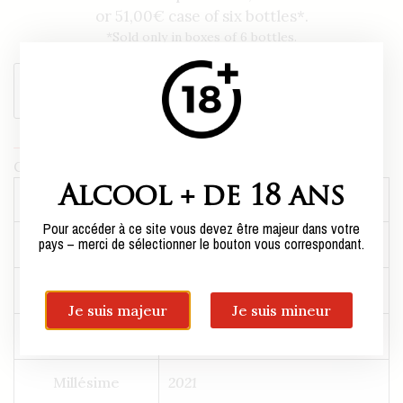
or
51,00
€
case of six bottles*.
*Sold only in boxes of 6 bottles.
Add to cart
Category:
Other regions
Alcool + de 18 ans
Weight
9,12 kg
Pour accéder à ce site vous devez être majeur dans votre
pays – merci de sélectionner le bouton vous correspondant.
Centilisation
75cl
Conditionnement
1 Box of 6 bottles
Je suis majeur
Je suis mineur
Couleur
red
Millésime
2021