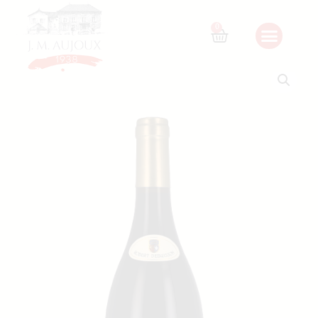
Home
/
Nos vins
/
Other regions
/ VIN DE France PINOT
NOIR – CASTELBEAUX – 2021
0