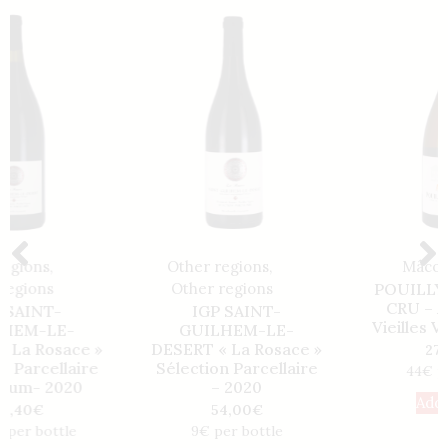
Other regions
,
Mâconnais
Other regions
POUILLY FUISSÉ 1er
CRU – Art Minéral
IGP SAINT-
Vieilles Vignes – 2020
GUILHEM-LE-
DESERT « La Rosace »
270,00
€
Sélection Parcellaire
44€ per bottle
– 2020
Add to cart
54,00
€
9€ per bottle