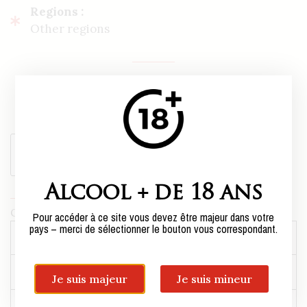
Regions :
Other regions
14,90€ per bottle,
or
91,20
€
case of six bottles*.
*Sold only in boxes of 6 bottles.
Add to cart
Alcool + de 18 ans
Category:
Other regions
Pour accéder à ce site vous devez être majeur dans votre
pays – merci de sélectionner le bouton vous correspondant.
Weight
8,4 kg
Centilisation
75cl
Je suis majeur
Je suis mineur
Conditionnement
1 Box of 6 bottles