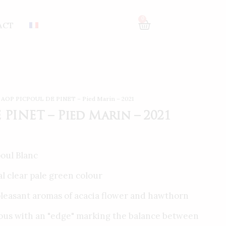
0
ACT
 AOP PICPOUL DE PINET – Pied Marin – 2021
PINET – Pied Marin – 2021
oul Blanc
al clear pale green colour
 pleasant aromas of acacia flower and hawthorn
ous with an "edge" marking the balance between