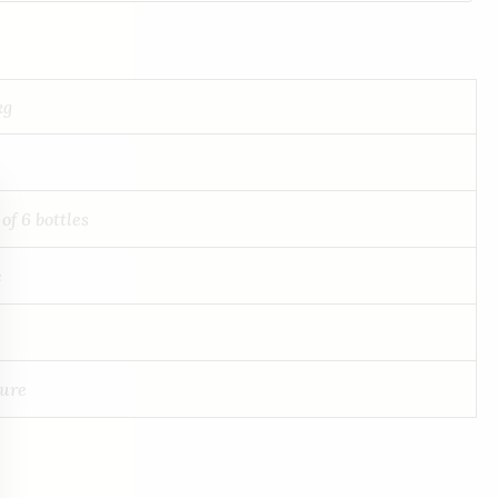
kg
 of 6 bottles
e
sure