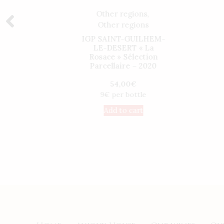
ns
,
Other regions
,
ns
Other regions
ILHEM-
IGP SAINT-GUILHEM-
 La
LE-DESERT « La
ction
Rosace » Sélection
agnum-
Parcellaire – 2020
54,00
€
9€ per bottle
ttle
Add to cart
t