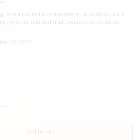
re.
g :
It is a natural accompaniment to seafood, such
ially oysters, fish and traditional Mediterranean
re :
10/12°C
es*.
.
Add to cart