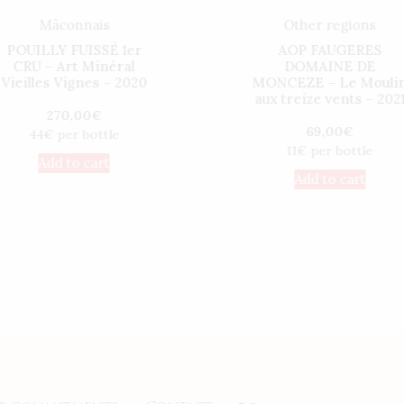
Mâconnais
Other regions
POUILLY FUISSÉ 1er
AOP FAUGERES
CRU – Art Minéral
DOMAINE DE
Vieilles Vignes – 2020
MONCEZE – Le Mouli
aux treize vents – 202
270,00
€
69,00
€
44€ per bottle
11€ per bottle
Add to cart
Add to cart