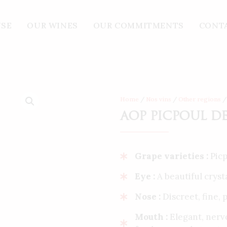
L DE PINET – Pied Marin – 2021
USE
OUR WINES
OUR COMMITMENTS
CONT
Home
/
Nos vins
/
Other regions
/
AOP PICPOUL DE 
Grape varieties :
Picp
Eye :
A beautiful cryst
Nose :
Discreet, fine,
Mouth :
Elegant, nerv