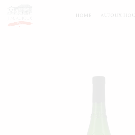
Home
/
Nos vins
/
Other regions
/ AOP PICPOU
HOME
AUJOUX HO