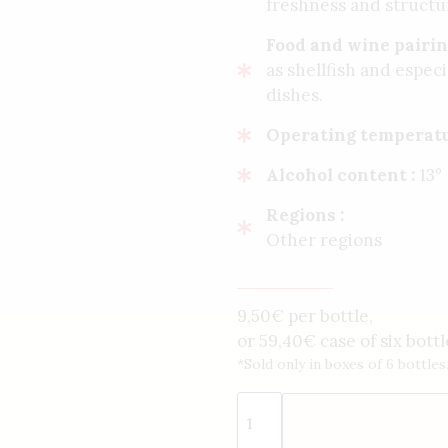
freshness and structu
Food and wine pairin
as shellfish and espec
dishes.
Operating temperatu
Alcohol content :
13°
Regions :
Other regions
9,50€ per bottle,
or
59,40
€
case of six bottl
*Sold only in boxes of 6 bottles