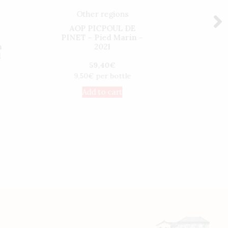
Other regions
O
AOP PICPOUL DE
AOP 
PINET – Pied Marin –
S
n
2021
Lamb
1
Sa
59,40
€
9,50€ per bottle
13
Add to cart