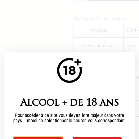
Category:
Other regions
Weight
8,64 
Centilisation
75cl
Conditionnement
1 Box
Couleur
whit
Millésime
2021
Alcool + de 18 ans
Qualité
plea
Pour accéder à ce site vous devez être majeur dans votre
pays – merci de sélectionner le bouton vous correspondant.