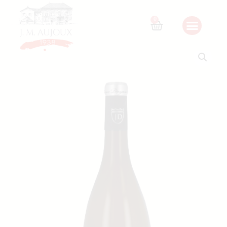
Home
/
Nos vins
/
Mâconnais
/ AOP MACON LOCHE «
Vieilles Vignes » – JD – 2021
0