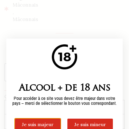
Mâconnais
,
Mâconnais
18,50€ per bottle,
or
111,00
€
case of six bottles*.
*Sold only in boxes of 6 bottles.
Add to cart
Alcool + de 18 ans
Category:
Mâconnais
,
Mâconnais
Pour accéder à ce site vous devez être majeur dans votre
pays – merci de sélectionner le bouton vous correspondant.
Weight
8,7 kg
Centilisation
75cl, 75cl
Je suis majeur
Je suis mineur