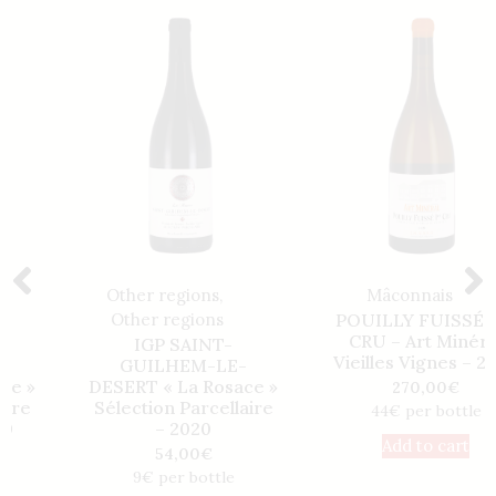
Other regions
,
Mâconnais
Other regions
POUILLY FUISSÉ 1er
CRU – Art Minéral
IGP SAINT-
Vieilles Vignes – 2020
GUILHEM-LE-
DESERT « La Rosace »
270,00
€
Sélection Parcellaire
44€ per bottle
– 2020
Add to cart
54,00
€
9€ per bottle