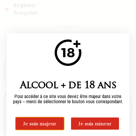
Regions :
Beaujolais
14,50€ per bottle,
or
90,00
€
case of six bottles*.
*Sold only in boxes of 6 bottles.
Add to cart
Alcool + de 18 ans
Category:
Beaujolais
Pour accéder à ce site vous devez être majeur dans votre
pays – merci de sélectionner le bouton vous correspondant.
Weight
8,4 kg
Centilisation
75cl
Je suis majeur
Je suis mineur
Conditionnement
1 Box of 6 bottles