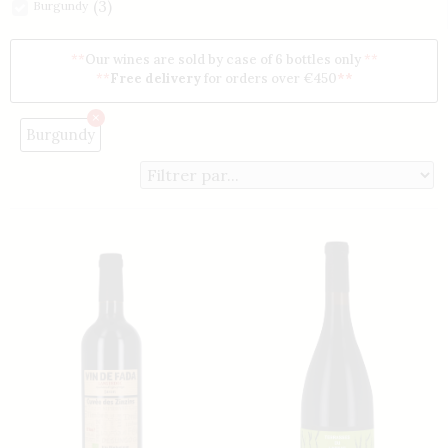
(
3
)
Burgundy
(
4
)
Mâconnais
**
Our wines are sold by case of 6 bottles only
**
(
17
)
Other regions
**
Free delivery
for orders over €450
**
Filter by quality
(
18
)
generosity
×
Burgundy
(
6
)
pleasure
(
15
)
requirement