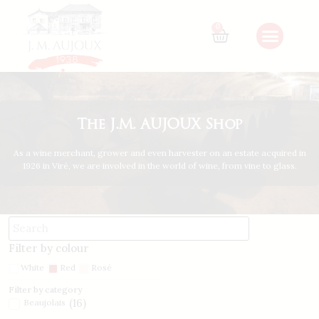
0
The J.M. AUJOUX Shop
As a wine merchant, grower and even harvester on an estate acquired in
1926 in Viré, we are involved in the world of wine, from vine to glass.
Filter by colour
White
Red
Rosé
Filter by category
(
16
)
Beaujolais