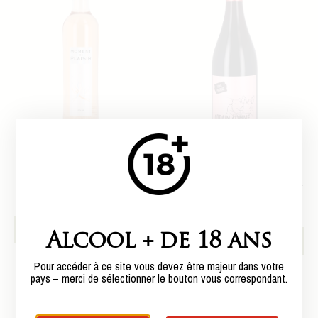
igp oc moment de plaisir
igp comte de tolosan –
rosé 50cl – 2019
copain comme cochon –
2021
7€ per bottle
7,5€ per bottle
Add to cart
Alcool + de 18 ans
Add to cart
Pour accéder à ce site vous devez être majeur dans votre
pays – merci de sélectionner le bouton vous correspondant.