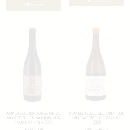
Add to cart
Add to cart
aop faugeres domaine de
pouilly fuissé 1er cru – art
monceze – le moulin aux
minéral vieilles vignes –
treize vents – 2021
2020
11€ per bottle
44€ per bottle