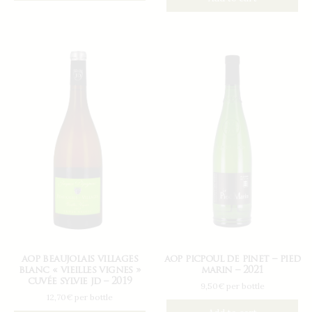
aop beaujolais villages
aop picpoul de pinet – pied
blanc « vieilles vignes »
marin – 2021
cuvée sylvie jd – 2019
9,50€ per bottle
12,70€ per bottle