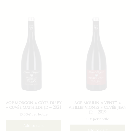
aop morgon « côte du py
aop moulin a vent** «
» cuvée mathilde jd – 2021
vieilles vignes » cuvée jean
jd – 2019
16,50€ per bottle
18€ per bottle
Add to cart
Add to cart